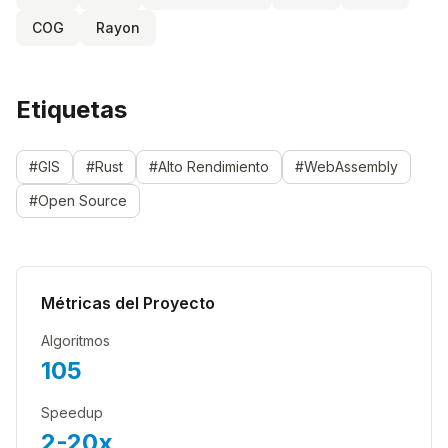
COG
Rayon
Etiquetas
#GIS
#Rust
#Alto Rendimiento
#WebAssembly
#Open Source
Métricas del Proyecto
Algoritmos
105
Speedup
2-20x