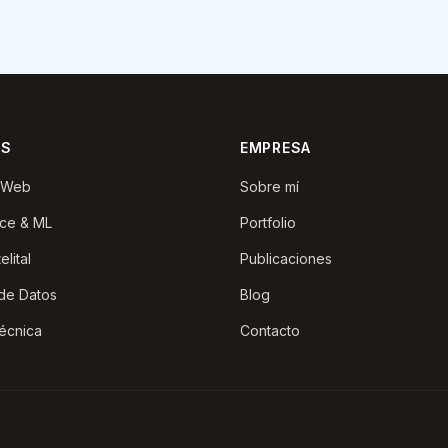
OS
EMPRESA
o Web
Sobre mí
nce & ML
Portfolio
elital
Publicaciones
 de Datos
Blog
écnica
Contacto