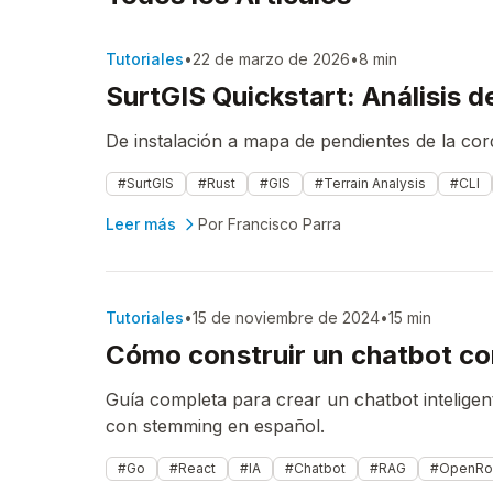
Tutoriales
•
22 de marzo de 2026
•
8 min
SurtGIS Quickstart: Análisis d
De instalación a mapa de pendientes de la cor
#SurtGIS
#Rust
#GIS
#Terrain Analysis
#CLI
Leer más
Por Francisco Parra
Tutoriales
•
15 de noviembre de 2024
•
15 min
Cómo construir un chatbot co
Guía completa para crear un chatbot intelig
con stemming en español.
#Go
#React
#IA
#Chatbot
#RAG
#OpenRo