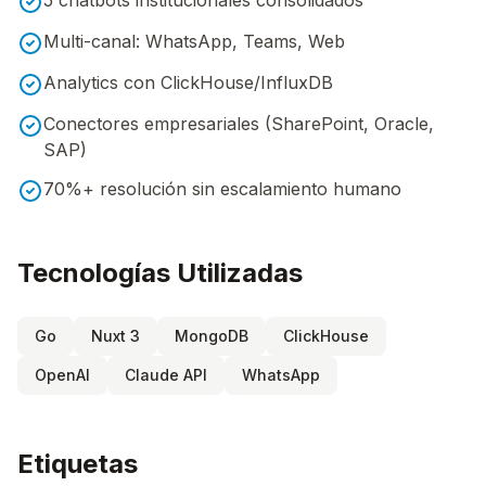
5 chatbots institucionales consolidados
Multi-canal: WhatsApp, Teams, Web
Analytics con ClickHouse/InfluxDB
Conectores empresariales (SharePoint, Oracle,
SAP)
70%+ resolución sin escalamiento humano
Tecnologías Utilizadas
Go
Nuxt 3
MongoDB
ClickHouse
OpenAI
Claude API
WhatsApp
Etiquetas