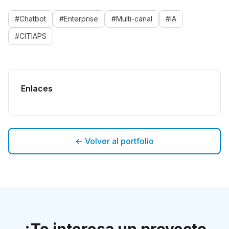
#Chatbot
#Enterprise
#Multi-canal
#IA
#CITIAPS
Enlaces
← Volver al portfolio