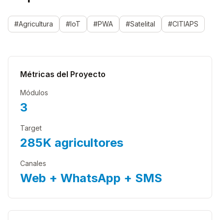
#Agricultura
#IoT
#PWA
#Satelital
#CITIAPS
Métricas del Proyecto
Módulos
3
Target
285K agricultores
Canales
Web + WhatsApp + SMS